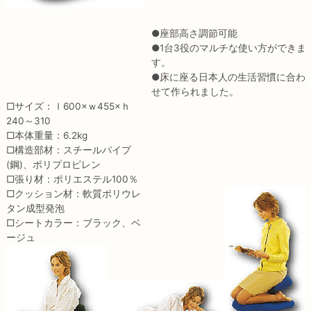
●座部高さ調節可能
●1台3役のマルチな使い方ができま
す。
●床に座る日本人の生活習慣に合わ
せて作られました。
□サイズ：ｌ600×ｗ455×ｈ
240～310
□本体重量：6.2kg
□構造部材：スチールパイプ
(鋼)、ポリプロピレン
□張り材：ポリエステル100％
□クッション材：軟質ポリウレ
タン成型発泡
□シートカラー：ブラック、ベ
ージュ