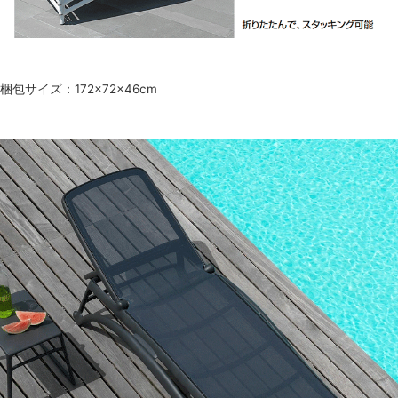
梱包サイズ：172×72×46cm