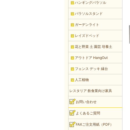
ハンギングパラソル
パラソルスタンド
ガーデンライト
レイズドベッド
花と野菜 土 園芸 培養土
アウトドア HangOut
フェンス デッキ 縁台
人工植物
レスタリア 飲食業向け家具
お問い合わせ
よくあるご質問
FAXご注文用紙（PDF）