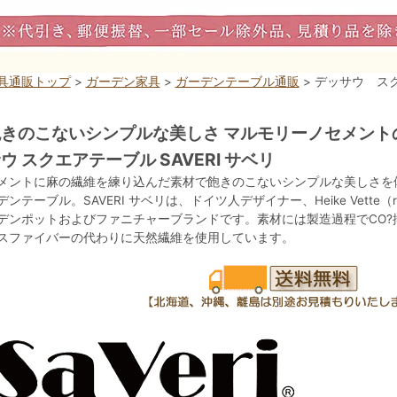
具通販トップ
>
ガーデン家具
>
ガーデンテーブル通販
> デッサウ スク
きのこないシンプルな美しさ マルモリーノセメント
ウ スクエアテーブル SAVERI サベリ
メントに麻の繊維を練り込んだ素材で飽きのこないシンプルな美しさを
デンテーブル。SAVERI サベリは、ドイツ人デザイナー、Heike Vett
デンポットおよびファニチャーブランドです。素材には製造過程でCO?
スファイバーの代わりに天然繊維を使用しています。