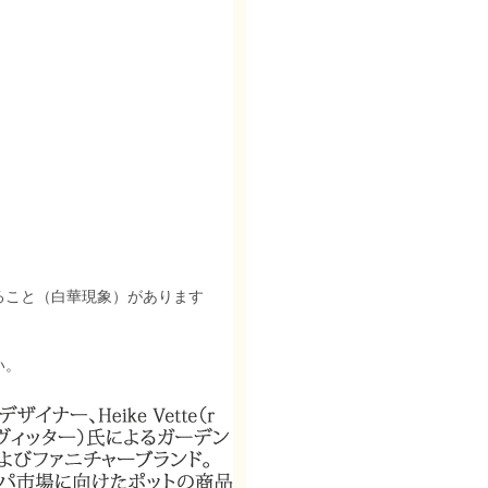
ること（白華現象）があります
い。