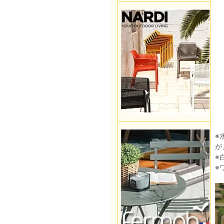
※
が
※
※