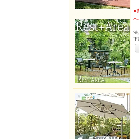
※
へ
法
下