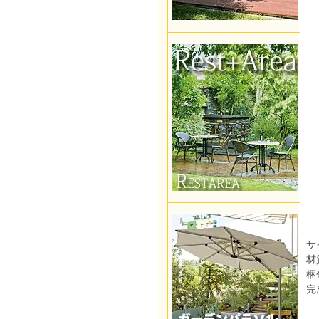
サ
材
梱
完