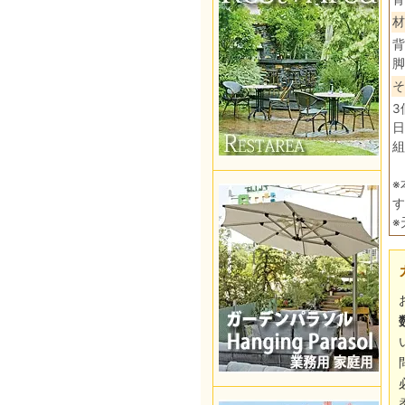
材
背
脚
そ
3
日
組
※
す
※