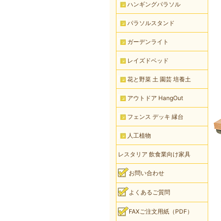
ハンギングパラソル
パラソルスタンド
ガーデンライト
レイズドベッド
花と野菜 土 園芸 培養土
アウトドア HangOut
フェンス デッキ 縁台
人工植物
レスタリア 飲食業向け家具
お問い合わせ
よくあるご質問
FAXご注文用紙（PDF）