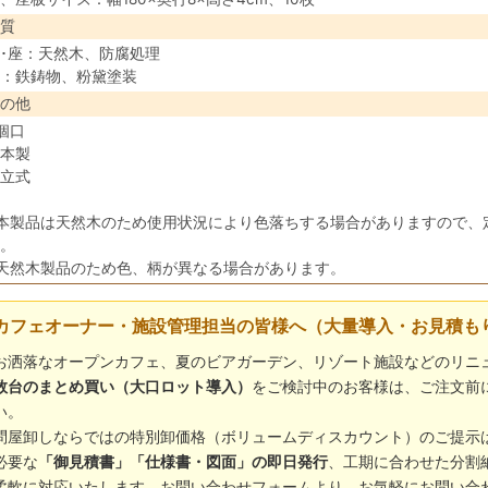
質
･座：天然木、防腐処理
：鉄鋳物、粉黛塗装
の他
個口
本製
立式
本製品は天然木のため使用状況により色落ちする場合がありますので、
。
天然木製品のため色、柄が異なる場合があります。
カフェオーナー・施設管理担当の皆様へ（大量導入・お見積も
お洒落なオープンカフェ、夏のビアガーデン、リゾート施設などのリニ
数台のまとめ買い（大口ロット導入）
をご検討中のお客様は、ご注文前
い。
問屋卸しならではの特別卸価格（ボリュームディスカウント）のご提示
必要な
「御見積書」「仕様書・図面」の即日発行
、工期に合わせた分割
柔軟に対応いたします。お問い合わせフォームより、お気軽にお問い合