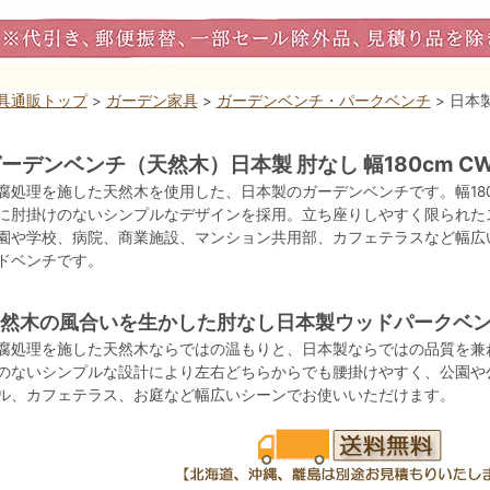
具通販トップ
>
ガーデン家具
>
ガーデンベンチ・パークベンチ
> 日本
ーデンベンチ（天然木）日本製 肘なし 幅180cm CW
腐処理を施した天然木を使用した、日本製のガーデンベンチです。幅18
に肘掛けのないシンプルなデザインを採用。立ち座りしやすく限られた
園や学校、病院、商業施設、マンション共用部、カフェテラスなど幅広
ドベンチです。
然木の風合いを生かした肘なし日本製ウッドパークベ
腐処理を施した天然木ならではの温もりと、日本製ならではの品質を兼
のないシンプルな設計により左右どちらからでも腰掛けやすく、公園や
ル、カフェテラス、お庭など幅広いシーンでお使いいただけます。