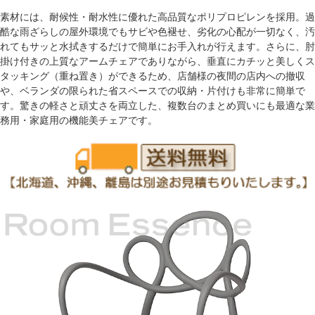
素材には、耐候性・耐水性に優れた高品質なポリプロピレンを採用。過
酷な雨ざらしの屋外環境でもサビや色褪せ、劣化の心配が一切なく、汚
れてもサッと水拭きするだけで簡単にお手入れが行えます。さらに、肘
掛け付きの上質なアームチェアでありながら、垂直にカチッと美しくス
タッキング（重ね置き）ができるため、店舗様の夜間の店内への撤収
や、ベランダの限られた省スペースでの収納・片付けも非常に簡単で
す。驚きの軽さと頑丈さを両立した、複数台のまとめ買いにも最適な業
務用・家庭用の機能美チェアです。