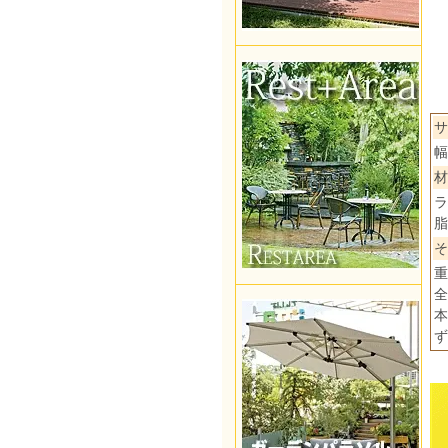
サ
幅
材
ラ
脂
そ
重
全
本
ず