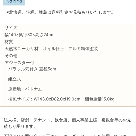
※北海道、沖縄、離島は送料別途お見積もりいたします。
サイズ
幅140×奥行80×高さ74cm
材質
天然木ユーカリ材 オイル仕上 アルミ粉体塗装
その他
アジャスター付
パラソル穴付き 直径5cm
組立式
原産地：ベトナム
梱包サイズ：W143.0xD82.0xH9.0cm 梱包重量15.0kg
法人様、店舗、テナント、飲食店、個人事業主様、複数台等のお見
積もり承ります。