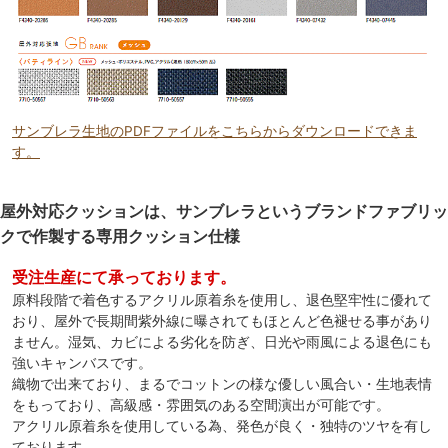
サンブレラ生地のPDFファイルをこちらからダウンロードできま
す。
屋外対応クッションは、サンブレラというブランドファブリッ
クで作製する専用クッション仕様
受注生産にて承っております。
原料段階で着色するアクリル原着糸を使用し、退色堅牢性に優れて
おり、屋外で長期間紫外線に曝されてもほとんど色褪せる事があり
ません。湿気、カビによる劣化を防ぎ、日光や雨風による退色にも
強いキャンバスです。
織物で出来ており、まるでコットンの様な優しい風合い・生地表情
をもっており、高級感・雰囲気のある空間演出が可能です。
アクリル原着糸を使用している為、発色が良く・独特のツヤを有し
ております。