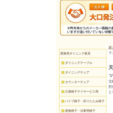
家
ラ
業務用ダイニング家具
ダイニングテーブル
天
ダイニングチェア
北
カウンターチェア
肘
介護椅子デイサービス用
と
パイプ椅子・折りたたみ椅子
座敷椅子・法事用椅子