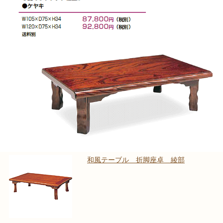
和風テーブル 折脚座卓 綾部