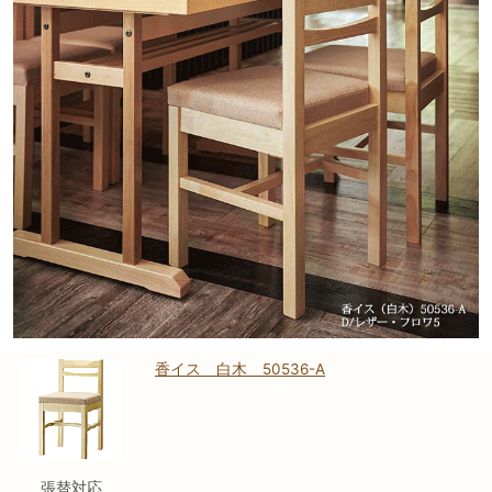
香イス 白木 50536-A
張替対応