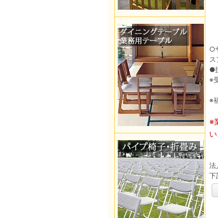
○
ス
●
※
※
※
い
法
下