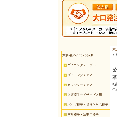
家
>
業務用ダイニング家具
ダイニングテーブル
公
ダイニングチェア
福
カウンターチェア
色
介護椅子デイサービス用
パイプ椅子・折りたたみ椅子
座敷椅子・法事用椅子