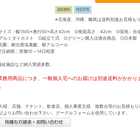
※北海道、沖縄、離島は送料別途お見積も
サイズ：幅1500×奥行50×高さ42cm ○座面高さ：42cm ○張地
アルミダイカスト ○組立て式 ○グリーン購入法適合商品 ○日本製
抗菌、耐次亜塩素酸、耐アルコール
受注納期：実働10～14日程度
福祉施設など納入実績多数。
業務用商品につき、一般個人宅へのお届けは別途送料がかかり
。
人様、店舗、テナント、飲食店、個人事業主様、複数台等のお見積もり
記よりお問い合わせ下さい。グーグルフォームを使用しています。