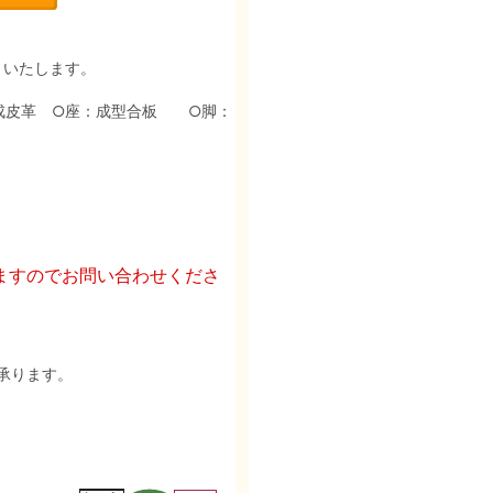
りいたします。
：合成皮革 ○座：成型合板 ○脚：
ますのでお問い合わせくださ
承ります。