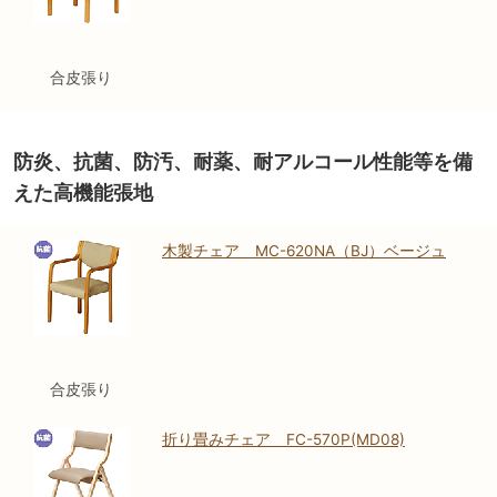
合皮張り
防炎、抗菌、防汚、耐薬、耐アルコール性能等を備
えた高機能張地
木製チェア MC-620NA（BJ）ベージュ
合皮張り
折り畳みチェア FC-570P(MD08)