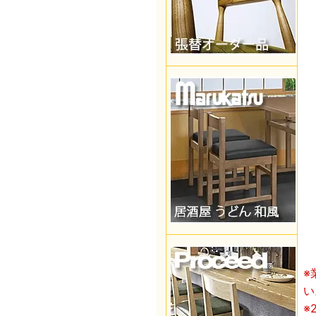
※
い
※