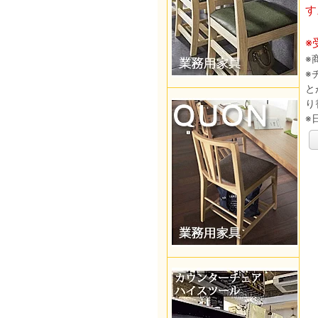
す
※
※
※
と
り
※