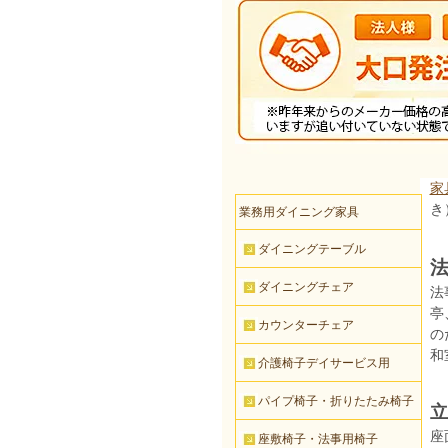
家
き）
業務用ダイニング家具
ダイニングテーブル
法
ダイニングチェア
法
亭
カウンターチェア
の
和
介護椅子デイサービス用
パイプ椅子・折りたたみ椅子
立
座
座敷椅子・法事用椅子