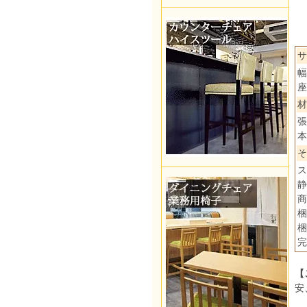
サ
幅
座
材
張
本
そ
ス
静
商
梱
梱
完
【
安