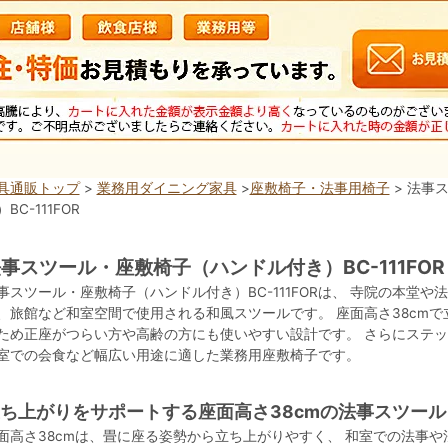
具通販トップ
>
業務用ダイニング家具
>
座敷椅子・法事用椅子
> 法事
BC-111FOR
事スツール・座敷椅子（ハンドル付き）BC-111FOR
事スツール・座敷椅子（ハンドル付き）BC-111FORは、 寺院の本堂
、旅館など和室空間で使用される和風スツールです。 座面高さ38cmで
ため正座がつらい方や高齢の方にも使いやすい設計です。 さらにステッ
室での会食など幅広い用途に適した業務用座敷椅子です。
ち上がりをサポートする座面高さ38cmの法事スツール
面高さ38cmは、畳に座る姿勢から立ち上がりやすく、 和室での法事