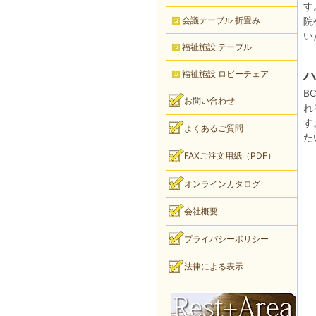
す
会議テーブル 折畳み
院
い
福祉施設 テーブル
福祉施設 ロビーチェア
ハ
B
お問い合わせ
れ
す
よくあるご質問
た
FAXご注文用紙（PDF）
オンラインカタログ
会社概要
プライバシーポリシー
法律による表示