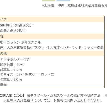
※北海道、沖縄、離島は送料別途お見積も
イズ
56×奥行43×高さ52cm
面高さ高さ38cm
質
地：コットン ポリエステル
体：天然木化粧合板(バスウッド) 天然木(ラバーウッド) ラッカー塗装
の他
テッキホルダー付き
的耐荷重：80kg
品重量：3.5kg
包サイズ：58×46×65cm（ロット2）
包重量：8.0kg
成品
ご購入前に安心】
法事スツール・座敷スツールの選び方や収納方法、 
、 大量導入のお見積りについては、お気軽にお問い合わせください。