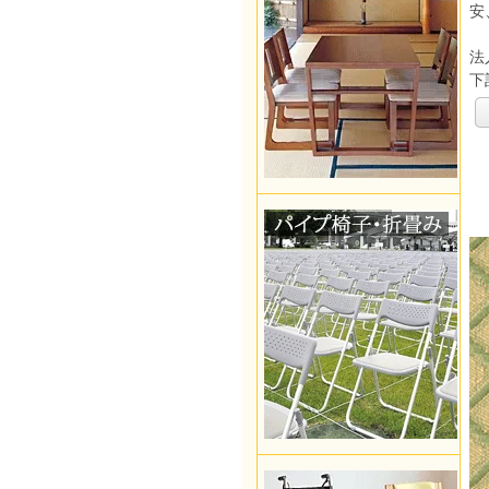
安
法
下