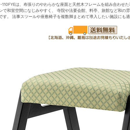
C-110FYEは、布張りのやわらかな座面と天然木フレームを組み合わせ
ンで和室空間になじみやすく、 寺院や法要会館、料亭、旅館など和の
です。 法事スツールや座敷椅子を複数脚まとめて導入したい施設にも