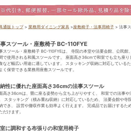
具通販トップ
>
業務用ダイニング家具
>
座敷椅子・法事用椅子
> 法事ス
事スツール・座敷椅子 BC-110FYE
事スツール・座敷椅子 BC-110FYEは、 寺院の本堂や法要会館、公民
間で使用される和風スツールです。 座面高さ36cmで和室でも立ち座り
食など幅広い用途に適しています。 スタッキング収納に対応しているた
よく保管できる業務用座敷スツールです。
納性に優れた座面高さ36cmの法事スツール
面高さ36cmは、畳に座る姿勢から立ち上がりやすく、 和室での法事
。 スタッキング（積み重ね収納）に対応しているため、 法要会館や寺
納でき、 設営や撤収作業も効率よく行えます。 完成品でお届けするた
ただけます。
室に調和する布張りの和室用椅子