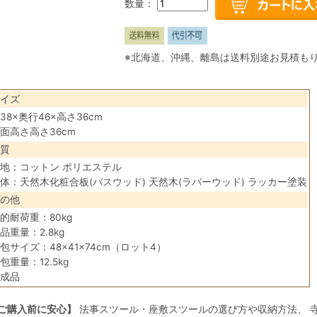
数量：
※北海道、沖縄、離島は送料別途お見積も
イズ
38×奥行46×高さ36cm
面高さ高さ36cm
質
地：コットン ポリエステル
体：天然木化粧合板(バスウッド) 天然木(ラバーウッド) ラッカー塗装
の他
的耐荷重：80kg
品重量：2.8kg
包サイズ：48×41×74cm（ロット4）
包重量：12.5kg
成品
ご購入前に安心】
法事スツール・座敷スツールの選び方や収納方法、 