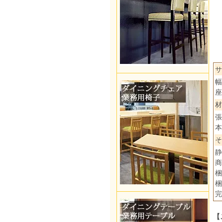
サ
幅
座
材
張
本
そ
静
商
梱
梱
完
【