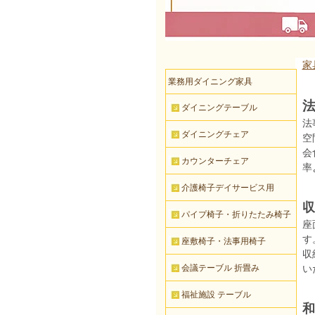
家
業務用ダイニング家具
法
ダイニングテーブル
法
ダイニングチェア
空
会
カウンターチェア
率
介護椅子デイサービス用
収
パイプ椅子・折りたたみ椅子
座
す
座敷椅子・法事用椅子
収
会議テーブル 折畳み
い
福祉施設 テーブル
和