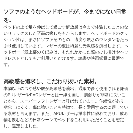
ソファのようなヘッドボードが、今までにない日常
を。
ベッドの上で足を伸ばして過ごす解放感は今まで体験したことのな
いリラックスした至高の癒しをもたらします。ヘッドボードのクッ
ション性は、まさにソファそのもの。適度な硬さのウレタンをたっ
ぷり使用しています。レザーの皺は綺麗な光沢感を演出します。ヘ
ッドボード最上部のくぼみは、もたれかかった際のひじ掛けやヘッ
ドレストとしてもご利用いただけます。読書や映画鑑賞に最適で
す。
高級感を追求し、こだわり抜いた素材。
本物以上のつや感や皺が高級感を演出。通販で多く使用される廉価
のPUレザーやPVCレザーとは一線を画し、肌触りが非常に良いこ
とから、スーパーソフトレザーと呼ばれています。伸縮性があり、
劣化しにくく、傷に強いことも特徴で、長く愛用するのに適してい
る素材と言えます。また、APUレザーは撥水性に優れており、飲み
物を飲むなどの日常シーンでベッドをご利用いただくことを想定
し、選定しました。