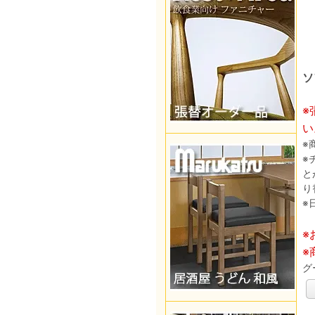
ソ
※
い
※
※
と
り
※
※
※
グ