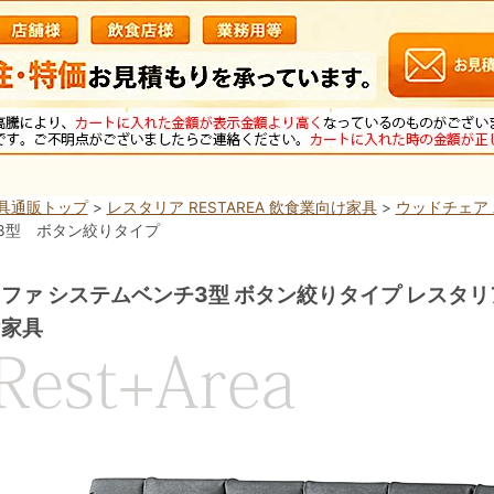
具通販トップ
>
レスタリア RESTAREA 飲食業向け家具
>
ウッドチェア
3型 ボタン絞りタイプ
ファ システムベンチ3型 ボタン絞りタイプ レスタリア 
け家具