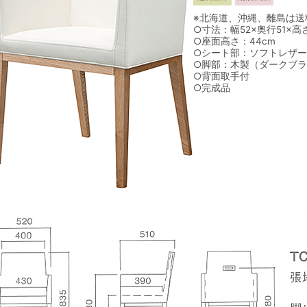
※北海道、沖縄、離島は送
○寸法：幅52×奥行51×高さ
○座面高さ：44cm
○シート部：ソフトレザ
○脚部：木製（ダークブラ
○背面取手付
○完成品