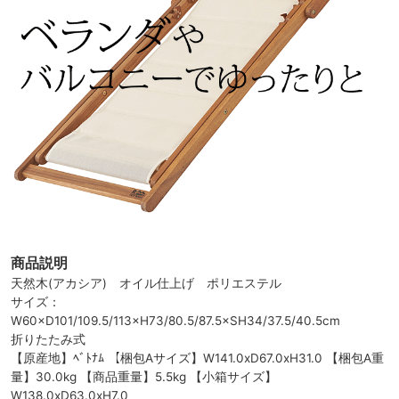
商品説明
天然木(アカシア) オイル仕上げ ポリエステル
サイズ：
W60×D101/109.5/113×H73/80.5/87.5×SH34/37.5/40.5cm
折りたたみ式
【原産地】ﾍﾞﾄﾅﾑ 【梱包Aサイズ】W141.0xD67.0xH31.0 【梱包A重
量】30.0kg 【商品重量】5.5kg 【小箱サイズ】
W138.0xD63.0xH7.0