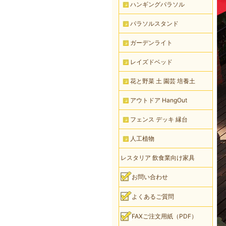
ハンギングパラソル
パラソルスタンド
ガーデンライト
レイズドベッド
花と野菜 土 園芸 培養土
アウトドア HangOut
フェンス デッキ 縁台
人工植物
レスタリア 飲食業向け家具
お問い合わせ
よくあるご質問
FAXご注文用紙（PDF）