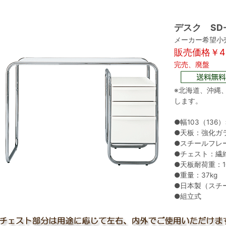
デスク SD
メーカー希望小売
販売価格￥40
完売、廃盤
※北海道、沖縄
します。
●幅103（136）
●天板：強化ガラ
●スチールフレ
●チェスト：繊
●天板耐荷重：10
●重量：37kg
●日本製（スチ
●組立式