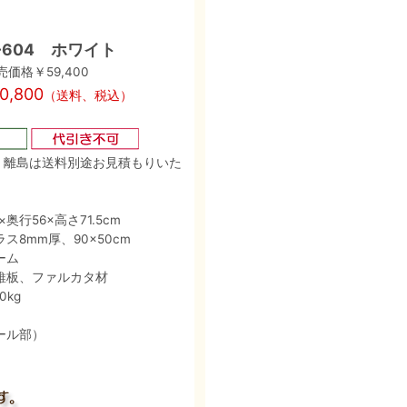
-604 ホワイト
価格￥59,400
,800
（送料、税込）
、離島は送料別途お見積もりいた
×奥行56×高さ71.5cm
ス8mm厚、90×50cm
ーム
維板、ファルカタ材
kg
ール部）