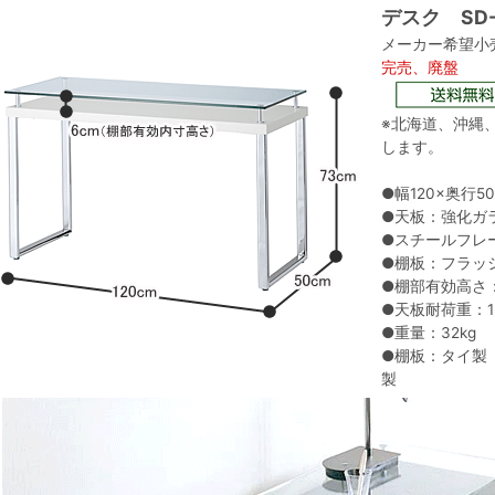
デスク SD
メーカー希望小売
完売、廃盤
※北海道、沖縄
します。
●幅120×奥行5
●天板：強化ガラ
●スチールフレ
●棚板：フラッ
●棚部有効高さ：
●天板耐荷重：15
●重量：32kg
●棚板：タイ製
製