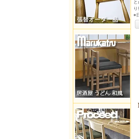
と
り
※