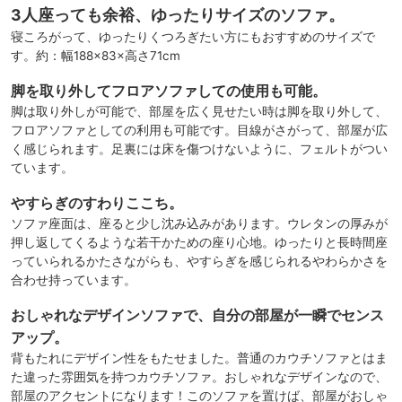
3人座っても余裕、ゆったりサイズのソファ。
寝ころがって、ゆったりくつろぎたい方にもおすすめのサイズで
す。約：幅188×83×高さ71cm
脚を取り外してフロアソファしての使用も可能。
脚は取り外しが可能で、部屋を広く見せたい時は脚を取り外して、
フロアソファとしての利用も可能です。目線がさがって、部屋が広
く感じられます。足裏には床を傷つけないように、フェルトがつい
ています。
やすらぎのすわりここち。
ソファ座面は、座ると少し沈み込みがあります。ウレタンの厚みが
押し返してくるような若干かための座り心地。ゆったりと長時間座
っていられるかたさながらも、やすらぎを感じられるやわらかさを
合わせ持っています。
おしゃれなデザインソファで、自分の部屋が一瞬でセンス
アップ。
背もたれにデザイン性をもたせました。普通のカウチソファとはま
た違った雰囲気を持つカウチソファ。おしゃれなデザインなので、
部屋のアクセントになります！このソファを置けば、部屋がおしゃ