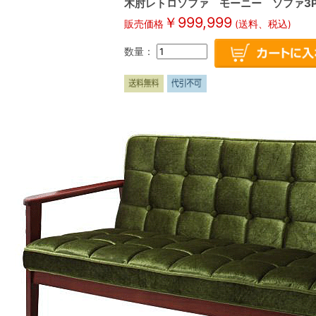
木肘レトロソファ モーニー ソファ3P 
￥
999,999
販売価格
(送料、税込)
数量：