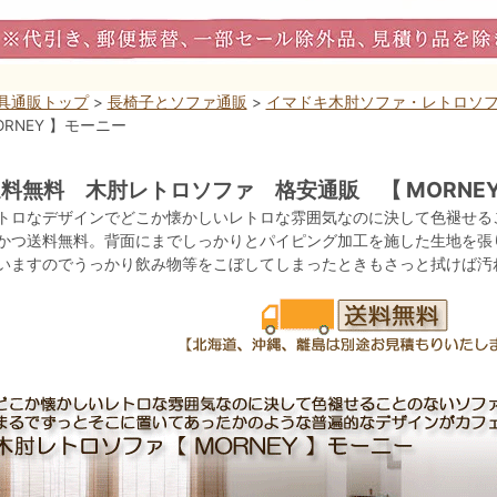
具通販トップ
>
長椅子とソファ通販
>
イマドキ木肘ソファ・レトロソ
ORNEY 】モーニー
料無料 木肘レトロソファ 格安通販 【 MORNEY
トロなデザインでどこか懐かしいレトロな雰囲気なのに決して色褪せる
かつ送料無料。背面にまでしっかりとパイピング加工を施した生地を張
いますのでうっかり飲み物等をこぼしてしまったときもさっと拭けば汚