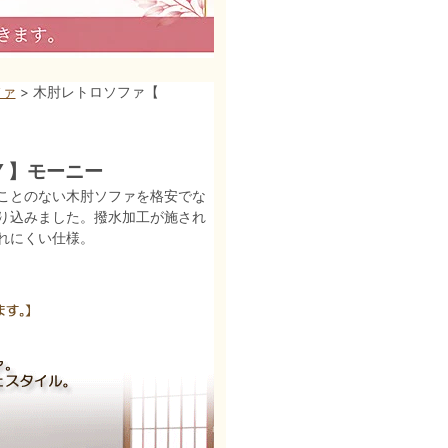
ファ
> 木肘レトロソファ【
 】モーニー
ことのない木肘ソファを格安でな
り込みました。撥水加工が施され
れにくい仕様。