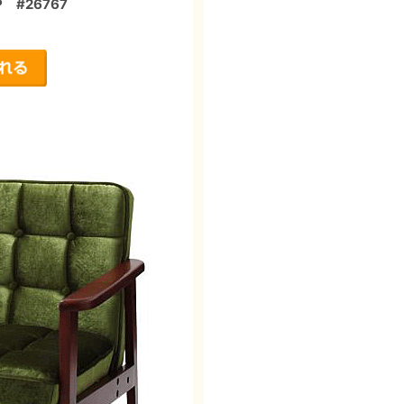
#26767