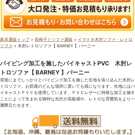
家具通販トップ
>
長椅子とソファ通販
>
イマドキ木肘ソファ・レトロ
ソファ
> 木肘レトロソファ【 BARNEY 】バーニー
パイピング加工を施したバイキャストPVC 木肘レ
トロソファ【 BARNEY 】バーニー
背面にまでしっかりとパイピング加工を施した生地を張り込んだ木肘レ
トロソファ。お部屋のどんな場所に置いても様になります。生地にはバ
イキャストＰＶＣを使用しています。ＰＶＣレザーに特殊な加工を施す
ことによって生まれる独特な光沢が高級感や、レトロな雰囲気をより一
層際立たせます。