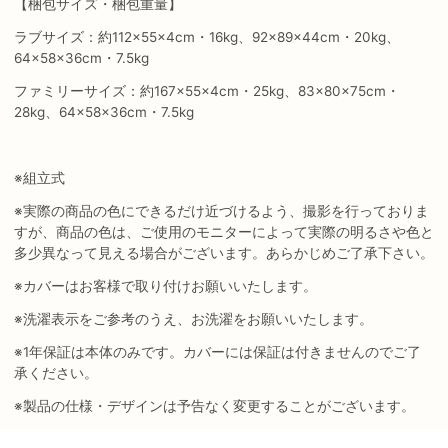
【梱包サイズ・梱包重量】
ラブサイズ：約112×55×4cm・16kg、92×89×44cm・20kg、
64×58×36cm・7.5kg
ファミリーサイズ：約167×55×4cm・25kg、83×80×75cm・
28kg、64×58×36cm・7.5kg
※組立式
※実際の商品の色にできるだけ近づけるよう、撮影を行っておりま
すが、商品の色は、ご使用のモニターによって実際の明るさや色と
多少異なって見える場合がございます。あらかじめご了承下さい。
※カバーはお客様で取り付けお願いいたします。
※洗濯表示をご参考のうえ、お洗濯をお願いいたします。
※1年保証は本体のみです。カバーには保証は付きませんのでご了
承ください。
※製品の仕様・デザインは予告なく変更することがございます。