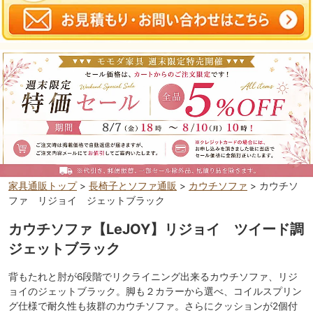
家具通販トップ
>
長椅子とソファ通販
>
カウチソファ
> カウチソ
ファ リジョイ ジェットブラック
カウチソファ【LeJOY】リジョイ ツイード調
ジェットブラック
背もたれと肘が6段階でリクライニング出来るカウチソファ、リジ
ョイのジェットブラック。脚も２カラーから選べ、コイルスプリン
グ仕様で耐久性も抜群のカウチソファ。さらにクッションが2個付