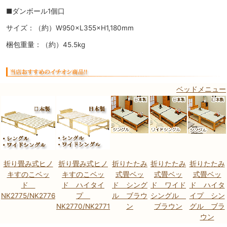
■ダンボール1個口
サイズ：（約）W950×L355×H1,180mm
梱包重量：（約）45.5kg
ベッドメニュー
折り畳み式ヒノ
折り畳み式ヒノ
折りたたみ
折りたたみ
折りたたみ
キすのこベッ
キすのこベッ
式畳ベッ
式畳ベッ
式畳ベッ
ド
ド ハイタイ
ド シング
ド ワイド
ド ハイタ
NK2775/NK2776
プ
ル ブラウ
シングル
イプ シン
NK2770/NK2771
ン
ブラウン
グル ブラ
ウン