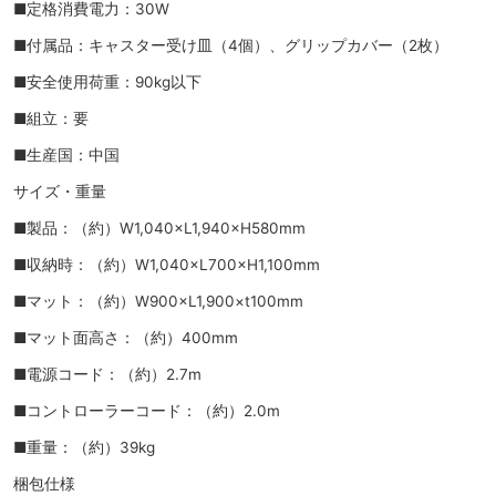
■定格消費電力：30W
■付属品：キャスター受け皿（4個）、グリップカバー（2枚）
■安全使用荷重：90kg以下
■組立：要
■生産国：中国
サイズ・重量
■製品：（約）W1,040×L1,940×H580mm
■収納時：（約）W1,040×L700×H1,100mm
■マット：（約）W900×L1,900×t100mm
■マット面高さ：（約）400mm
■電源コード：（約）2.7m
■コントローラーコード：（約）2.0m
■重量：（約）39kg
梱包仕様