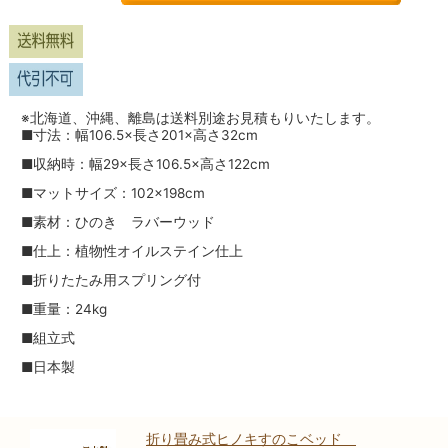
※北海道、沖縄、離島は送料別途お見積もりいたします。
■寸法：幅106.5×長さ201×高さ32cm
■収納時：幅29×長さ106.5×高さ122cm
■マットサイズ：102×198cm
■素材：ひのき ラバーウッド
■仕上：植物性オイルステイン仕上
■折りたたみ用スプリング付
■重量：24kg
■組立式
■日本製
折り畳み式ヒノキすのこベッド