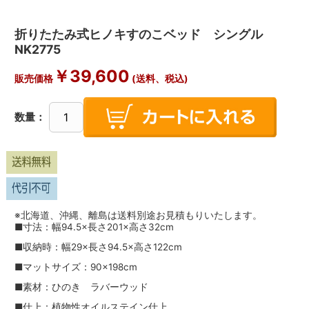
折りたたみ式ヒノキすのこベッド シングル
NK2775
￥
39,600
販売価格
(送料、税込)
数量：
※北海道、沖縄、離島は送料別途お見積もりいたします。
■寸法：幅94.5×長さ201×高さ32cm
■収納時：幅29×長さ94.5×高さ122cm
■マットサイズ：90×198cm
■素材：ひのき ラバーウッド
■仕上：植物性オイルステイン仕上