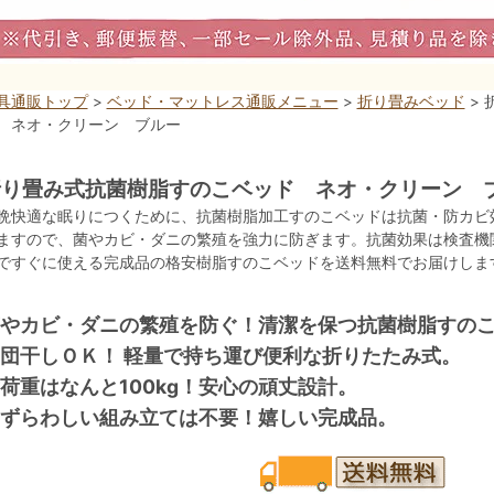
具通販トップ
>
ベッド・マットレス通販メニュー
>
折り畳みベッド
>
 ネオ・クリーン ブルー
折り畳み式抗菌樹脂すのこベッド ネオ・クリーン 
晩快適な眠りにつくために、抗菌樹脂加工すのこベッドは抗菌・防カビ
ますので、菌やカビ・ダニの繁殖を強力に防ぎます。抗菌効果は検査機
ですぐに使える完成品の格安樹脂すのこベッドを送料無料でお届けしま
やカビ・ダニの繁殖を防ぐ！清潔を保つ抗菌樹脂すの
団干しＯＫ！ 軽量で持ち運び便利な折りたたみ式。
荷重はなんと100kg！安心の頑丈設計。
ずらわしい組み立ては不要！嬉しい完成品。