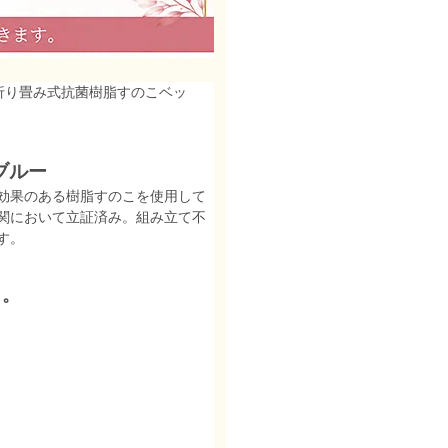
 折り畳み式抗菌樹脂すのこベッ
ブルー
効果のある樹脂すのこを使用して
関において立証済み。組み立て不
す。
こ。