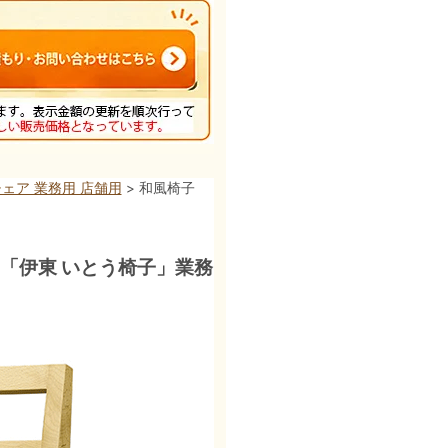
ェア 業務用 店舗用
> 和風椅子
ア「伊東 いとう椅子」業務