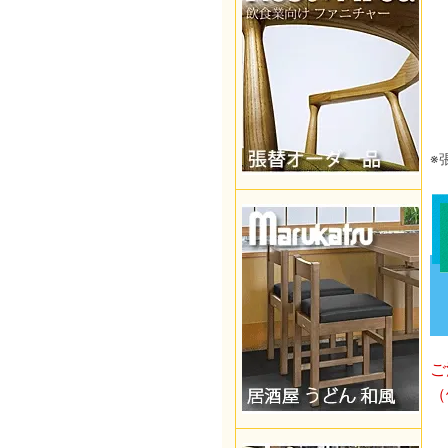
※
ご
（