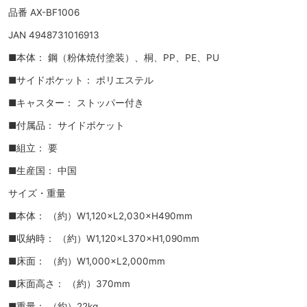
品番 AX-BF1006
JAN 4948731016913
■本体： 鋼（粉体焼付塗装）、桐、PP、PE、PU
■サイドポケット： ポリエステル
■キャスター： ストッパー付き
■付属品： サイドポケット
■組立： 要
■生産国： 中国
サイズ・重量
■本体： （約）W1,120×L2,030×H490mm
■収納時： （約）W1,120×L370×H1,090mm
■床面： （約）W1,000×L2,000mm
■床面高さ： （約）370mm
■重量： （約）22kg