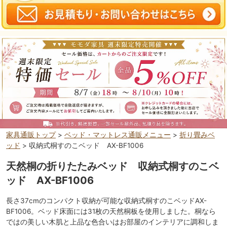
家具通販トップ
>
ベッド・マットレス通販メニュー
>
折り畳みベ
ッド
> 収納式桐すのこベッド AX-BF1006
天然桐の折りたたみベッド 収納式桐すのこベ
ッド AX-BF1006
長さ37cmのコンパクト収納が可能な収納式桐すのこベッドAX-
BF1006。ベッド床面には31枚の天然桐板を使用しました。桐なら
ではの美しい木肌と上品な色合いはお部屋のインテリアに調和しま