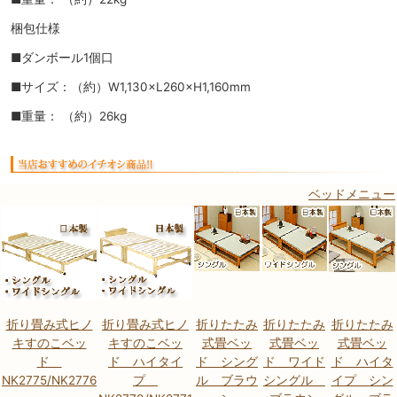
梱包仕様
■ダンボール1個口
■サイズ：（約）W1,130×L260×H1,160mm
■重量： （約）26kg
ベッドメニュー
折り畳み式ヒノ
折り畳み式ヒノ
折りたたみ
折りたたみ
折りたたみ
キすのこベッ
キすのこベッ
式畳ベッ
式畳ベッ
式畳ベッ
ド
ド ハイタイ
ド シング
ド ワイド
ド ハイタ
NK2775/NK2776
プ
ル ブラウ
シングル
イプ シン