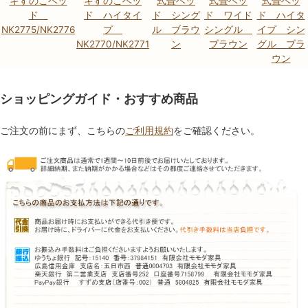
キすのこベッ
キすのこベッ
式畳ベッ
式畳ベッ
式畳ベッ
ド
ド ハイタイ
ド シング
ド ワイド
ド ハイタ
NK2775/NK2776
プ
ル ブラウ
シングル
イプ シン
NK2770/NK2771
ン
ブラウン
グル ブラ
ウン
ショッピングガイド・おすすめ商品
ご注文の前にまず、こちらの
ご利用規約
をご確認ください。