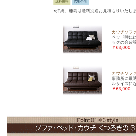
※沖縄、離島は送料別途お見積もりいたし
カウチソフ
ベッド時に
ックの合皮
￥63,000
カウチソフ
事務所に最
ルサイズに
￥63,000