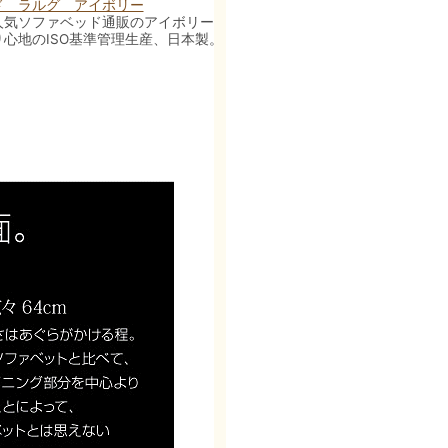
ド ラルグ アイボリー
人気ソファベッド通販のアイボリー。座面奥行きが64cmのゆっ
心地のISO基準管理生産、日本製。