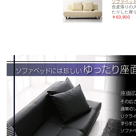
ソファベッ
合皮張りの
たりした座り
￥63,900