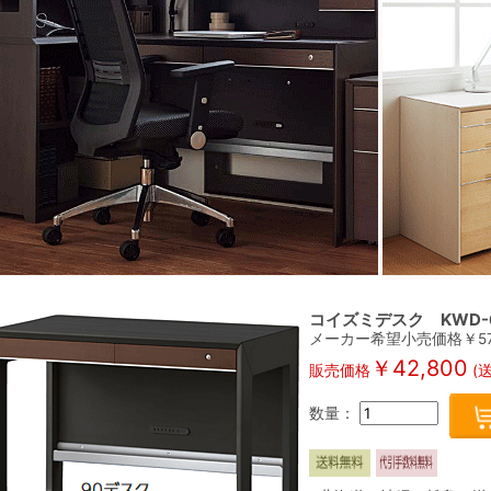
コイズミデスク KWD-6
メーカー希望小売価格￥
5
￥
42,800
販売価格
(
数量：