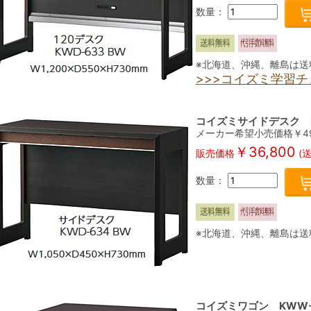
数量：
※北海道、沖縄、離島は送
>>>コイズミ学習
コイズミサイドデスク K
メーカー希望小売価格￥
4
￥
36,800
販売価格
(
数量：
※北海道、沖縄、離島は送
コイズミワゴン KWW-