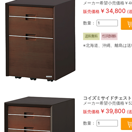
メーカー希望小売価格￥
4
￥
34,800
販売価格
(
数量：
※北海道、沖縄、離島は送
コイズミサイドチェスト 
メーカー希望小売価格￥
5
￥
39,800
販売価格
(
数量：