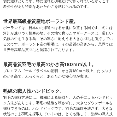
切に選びとります。特に優れた羽毛だけで作られているからこそ、
希少性があり特別なあたたかさを感じられるのです。
世界最高級品質産地ポーランド産。
ポーランドは、日本の北海道のはるか北に位置する国です。冬には
河川が凍りつく極寒の地。その地で育ったマザーグースは、厳しい
気候の中を生きる為、その寒さに耐えうる大きな羽毛を所持してい
るのです。ポーランド産の羽毛は、その品質の高さから、業界では
世界最高級品質羽毛と認識されております。
最高品質羽毛で最高のかさ高180ｍｍ以上。
プレミアムゴールドラベルの証明、かさ高180ｍｍ以上。たっぷり
のかさ高で、ふっくらと、あたたかな寝心地が実現。
熟練の職人技ハンドピック。
羽毛の採取方法には、機械による採取と、人の手によるハンドピッ
ク方法があります。羽毛の繊維を壊さずに、大きなダウンボールを
採取できるのは、ハンドピックです。羽毛の繊維を壊さず、大きな
状態のまま羽毛を採取していくのは、とても難しく、熟練の職人技