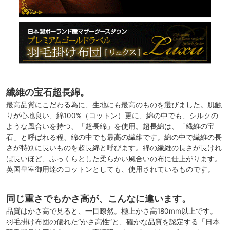
繊維の宝石超長綿。
最高品質にこだわる為に、生地にも最高のものを選びました。肌触
りが心地良い、綿100%（コットン）更に、綿の中でも、シルクの
ような風合いを持つ、「超長綿」を使用。超長綿は、「繊維の宝
石」と呼ばれる程、綿の中でも最高の繊維です。綿の中で繊維の長
さが特別に長いものを超長綿と呼びます。綿の繊維の長さが長けれ
ば長いほど、ふっくらとした柔らかい風合いの布に仕上がります。
英国皇室御用達のコットンとしても、使用されているものです。
同じ重さでもかさ高が、こんなに違います。
品質はかさ高で見ると、一目瞭然。極上かさ高180mm以上です。
羽毛掛け布団の優れた“かさ高性”と、確かな品質を認定する「日本