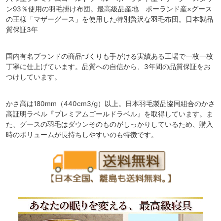
ン93％使用の羽毛掛け布団。最高級品産地 ポーランド産×グース
の王様「マザーグース」を使用した特別贅沢な羽毛布団。日本製品
質保証3年
国内有名ブランドの商品づくりも手がける実績ある工場で一枚一枚
丁寧に仕上げています。品質への自信から、3年間の品質保証をお
つけしています。
かさ高は180mm（440cm3/g）以上。日本羽毛製品協同組合のかさ
高証明ラベル『プレミアムゴールドラベル』を取得しています。ま
た、グースの羽毛はダウンそのものがしっかりしているため、購入
時のボリュームが長持ちしやすいのも特徴です。