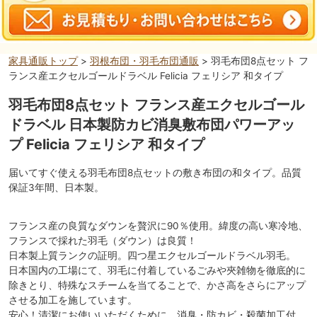
家具通販トップ
>
羽根布団・羽毛布団通販
> 羽毛布団8点セット フ
ランス産エクセルゴールドラベル Felicia フェリシア 和タイプ
羽毛布団8点セット フランス産エクセルゴール
ドラベル 日本製防カビ消臭敷布団パワーアッ
プ Felicia フェリシア 和タイプ
届いてすぐ使える羽毛布団8点セットの敷き布団の和タイプ。品質
保証3年間、日本製。
フランス産の良質なダウンを贅沢に90％使用。緯度の高い寒冷地、
フランスで採れた羽毛（ダウン）は良質！
日本製上質ランクの証明。四つ星エクセルゴールドラベル羽毛。
日本国内の工場にて、羽毛に付着しているごみや夾雑物を徹底的に
除きとり、特殊なスチームを当てることで、かさ高をさらにアップ
させる加工を施しています。
安心！清潔にお使いいただくために、消臭・防カビ・殺菌加工付。