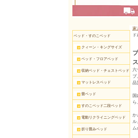
家
ド
ベッド・すのこベッド
クィーン・キングサイズ
プ
ベッド・フロアベッド
ス
六
収納ベッド・チェストベッド
プ
マットレスベッド
品
畳ベッド
国
ら
すのこベッド二段ベッド
か
電動リクライニングベッド
ル
ム
折り畳みベッド