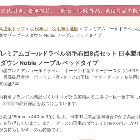
具通販トップ
>
羽根布団・羽毛布団通販
> プレミアムゴールドラベル羽
産マザーグースダウン Noble ノーブル ベッドタイプ
レミアムゴールドラベル羽毛布団8点セット 日本製
ダウン Noble ノーブル ベッドタイプ
つ星プレミアムゴールドラベル ポーランド産マザーグースダウン93
。最高級品産地 ポーランド産×グースの王様「マザーグース」を使用
質保証3年
内有名ブランドの商品づくりも手がける実績ある工場で一枚一枚丁寧に
、3年間の品質保証をおつけしています。
さ高は180mm（440cm3/g）以上。日本羽毛製品協同組合のかさ高
』を取得しています。また、グースの羽毛はダウンそのものがしっかり
が長持ちしやすいのも特徴です。