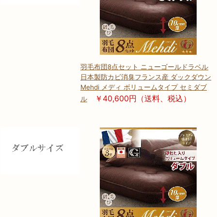
羽毛布団8点セット ニューゴールドラベル
日本製防カビ消臭フランス産 ダックダウン
Mehdi メディ ボリュームタイプ セミダブ
￥40,600円（送料、税込）
ル