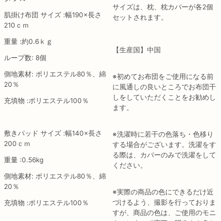
サイズは、枕、枕カバーが各2個
肌掛け布団 サイズ :幅190×長さ
セットされます。
210ｃｍ
重量 :約0.6ｋｇ
【生産国】中国
ループ数: 8個
側地素材: ポリエステル80％、綿
※初めてお布団をご使用になる前
20％
に風通しの良いところでお布団干
しをしていただくことをお勧めし
充填物 :ポリエステル100％
ます。
敷きパッド サイズ :幅140×長さ
※洗濯時に若干の色落ち・色移り
200ｃｍ
する場合がございます。洗濯をす
る際は、カバーのみで洗濯をして
重量 :0.56kg
ください。
側地素材: ポリエステル80％、綿
20％
※実際の商品の色にできるだけ近
づけるよう、撮影を行っておりま
充填物 :ポリエステル100％
すが、商品の色は、ご使用のモニ