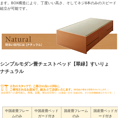
ます。BOX構造により、丁度いい高さ、そしてネジ8本のみのスピード
組立が可能です。
シンプルモダン畳チェストベッド【翠緑】すいりょ
ナチュラル
中国産畳フレー
中国産畳ベッド
国産畳フレーム
国産畳ベッドガ
ムのみ
ガード付き
のみ
ード付き