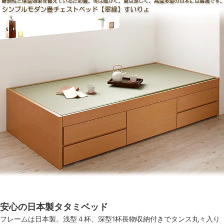
安心の日本製タタミベッド
フレームは日本製。浅型４杯、深型1杯長物収納付きでタンス丸々入り