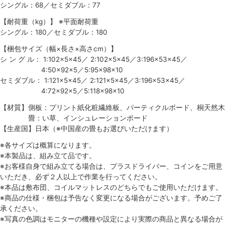
シングル：68／セミダブル：77
【耐荷重（kg）】 ※平面耐荷重
シングル：180／セミダブル：180
【梱包サイズ（幅×長さ×高さcm）】
シ ン グ ル： 1:102×5×45／ 2:102×5×45／3:196×53×45／
4:50×92×5／5:95×98×10
セミダブル： 1:121×5×45／ 2:121×5×45／3:196×53×45／
4:72×92×5／5:118×98×10
【材質】側板：プリント紙化粧繊維板、パーティクルボード、桐天然木
畳：い草、インシュレーションボード
【生産国】日本（※中国産の畳もお選びいただけます）
※各サイズは概算になります。
※本製品は、組み立て品です。
※お客様自身で組み立てる場合は、プラスドライバー、コインをご用意
いただき、必ず２人以上で作業を行ってください。
※本品は敷布団、コイルマットレスのどちらでもご使用いただけます。
※商品の仕様・梱包は予告なく変更になる場合がございます。予めご了
承ください。
※写真の色調はモニターの機種や設定により実際の商品と異なる場合が