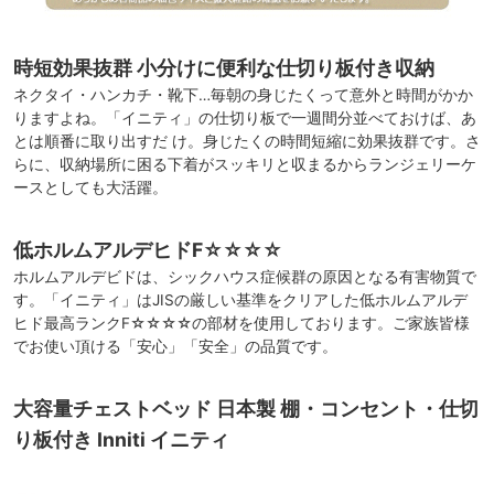
時短効果抜群 小分けに便利な仕切り板付き収納
ネクタイ・ハンカチ・靴下…毎朝の身じたくって意外と時間がかか
りますよね。「イニティ」の仕切り板で一週間分並べておけば、あ
とは順番に取り出すだ け。身じたくの時間短縮に効果抜群です。さ
らに、収納場所に困る下着がスッキリと収まるからランジェリーケ
ースとしても大活躍。
低ホルムアルデヒドF☆☆☆☆
ホルムアルデビドは、シックハウス症候群の原因となる有害物質で
す。「イニティ」はJISの厳しい基準をクリアした低ホルムアルデ
ヒド最高ランクF☆☆☆☆の部材を使用しております。ご家族皆様
でお使い頂ける「安心」「安全」の品質です。
大容量チェストベッド 日本製 棚・コンセント・仕切
り板付き Inniti イニティ