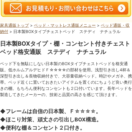
家具通販トップ
>
ベッド・マットレス通販メニュー
>
ベッド通販・収
納付
> 日本製BOXタイプチェストベッド ステディ ナチュラル
日本製BOXタイプ・棚・コンセント付きチェスト
ベッド格安通販 ステディ ナチュラル
ベッド下を無駄にしない日本製のBOXタイプチェストベッドを格安通
販。低ホルムアルデヒドＦ☆☆☆☆の部材を使用。浅型引き出し4杯＆
深型引き出し＆長物収納付きで、大容量収納ベッド。時計やメガネ、携
帯。ベッド近くに置いておきたいアイテムを置くのにちょうど良い奥行
きの棚。もちろん便利なコンセントも２口付いています。長年ベッドを
製造してきたメーカーの、技術と品質の高さを感じて頂けます。
◆フレームは自信の日本製、Ｆ☆☆☆☆。
◆ほこり対策、頑丈さの引出しBOX構造。
◆便利な棚＆コンセント２口付き。